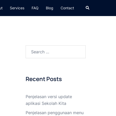
Search
ut
Services
FAQ
Blog
Contact
Search
for:
Recent Posts
Penjelasan versi update
aplikasi Sekolah Kita
Penjelasan penggunaan menu