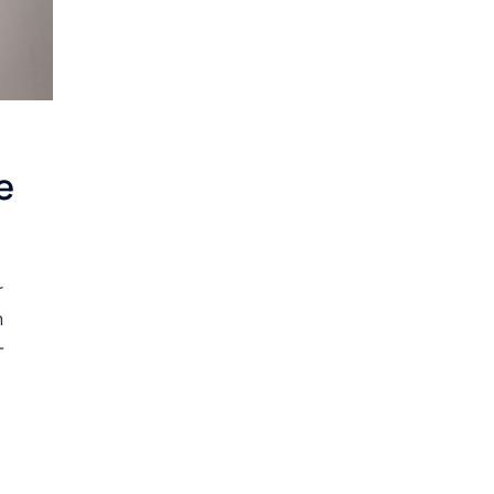
e
r
n
-