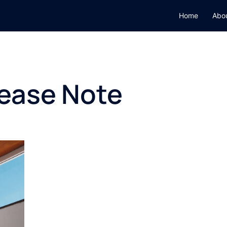
Home
Abo
ease Note